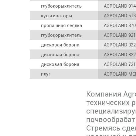
глубокорыхлитель
AGROLAND 914
культиваторы
AGROLAND 5132
пропашная сеялка
5144
AGROLAND 870
глубокорыхлитель
АGROLAND 921
дисковая борона
AGROLAND 322
дисковая борона
AGROLAND 322
дисковая борона
AGROLAND 721
плуг
AGROLAND MER
Компания Agr
технических 
специализиру
почвообрабат
Стремясь сде