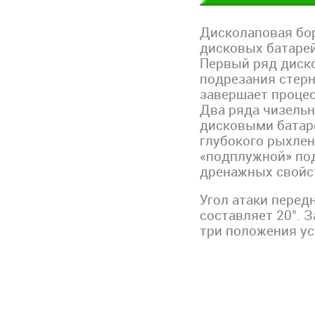
Дисколаповая бо
дисковых батарей
Первый ряд диск
подрезания стерн
завершает процес
Два ряда чизель
дисковыми батар
глубокого рыхле
«подплужной» по
дренажных свойс
Угол атаки перед
составляет 20°. 
три положения уста