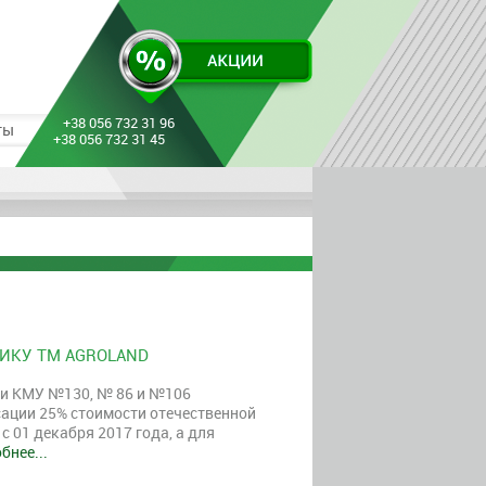
+38 056 732 31 96
ты
+38 056 732 31 45
НИКУ ТМ АGROLAND
и КМУ №130, № 86 и №106
ации 25% стоимости отечественной
с 01 декабря 2017 года, а для
бнее...